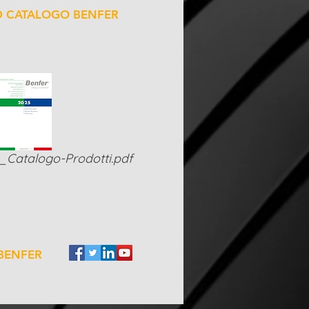
 CATALOGO BENFER
Catalogo-Prodotti.pdf
 BENFER