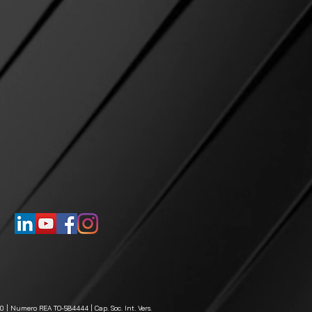
80 | Numero REA TO-584444 | Cap. Soc. Int. Vers.