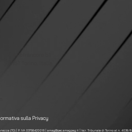
UFFICI
Via Refrancore 51
10151 Torino, Italia
m
formativa sulla Privacy
ianezza (TO) | P. IVA 03758420016 |
amag@pec.amagpag.it
| Iscr. Tribunale di Torino al n. 4039/