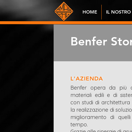
HOME
IL NOSTRO
Benfer Sto
L'AZIENDA
Benfer opera da più d
materiali edili e di sis
con studi di architettura e
la realizzazione di soluzio
miglioramento di quelli
tempo.
Grazie alle sinergie di g