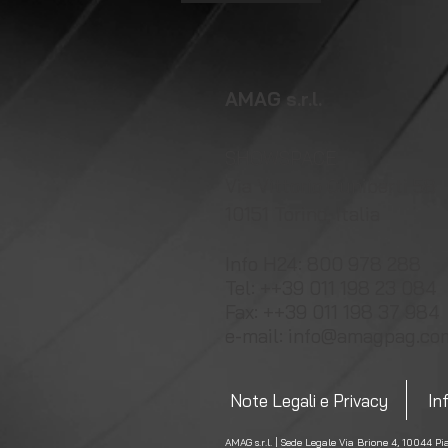
AMAG s.r.l.
SHOWSPACE
Via Vittorio Cuniberti 58
10151 Torino, Italia
Info H24:
800 978 288
Tel: ++39 011 198 23 084
Fax: ++39 011 198 37 984
e-mail:
info@amagpag.co
Note Legali e Privacy
In
AMAG s.r.l. | Sede Legale Via Brione 4, 10044 P