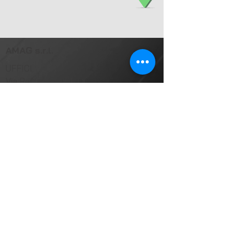
AMAG s.r.l.
UFFICI
Via Refrancore 51
10151 Torino, Italia
SHOWSPACE
Via Vittorio Cuniberti 58
10151 Torino, Italia
Info H24:
800 978 288
Tel: ++39
011 198 23 084
Fax: ++39
011 198 37 984
e-mail:
info@amagpag.com