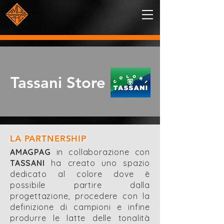
Tassani Store
LA PARTNERSHIP
AMAGPAG
in collaborazione con
TASSANI
ha creato uno spazio
dedicato al colore dove è
possibile partire dalla
progettazione, procedere con la
definizione di campioni e infine
produrre le latte delle tonalità